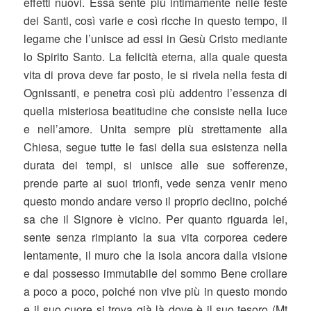
effetti nuovi. Essa sente più intimamente nelle feste
dei Santi, così varie e così ricche in questo tempo, il
legame che l’unisce ad essi in Gesù Cristo mediante
lo Spirito Santo. La felicità eterna, alla quale questa
vita di prova deve far posto, le si rivela nella festa di
Ognissanti, e penetra così più addentro l’essenza di
quella misteriosa beatitudine che consiste nella luce
e nell’amore. Unita sempre più strettamente alla
Chiesa, segue tutte le fasi della sua esistenza nella
durata dei tempi, si unisce alle sue sofferenze,
prende parte ai suoi trionfi, vede senza venir meno
questo mondo andare verso il proprio declino, poiché
sa che il Signore è vicino. Per quanto riguarda lei,
sente senza rimpianto la sua vita corporea cedere
lentamente, il muro che la isola ancora dalla visione
e dal possesso immutabile del sommo Bene crollare
a poco a poco, poiché non vive più in questo mondo
e il suo cuore si trova già là dove è il suo tesoro (Mt