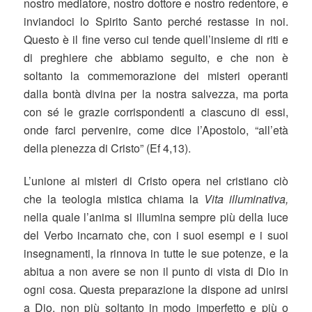
nostro mediatore, nostro dottore e nostro redentore, e
inviandoci lo Spirito Santo perché restasse in noi.
Questo è il fine verso cui tende quell’insieme di riti e
di preghiere che abbiamo seguito, e che non è
soltanto la commemorazione dei misteri operanti
dalla bontà divina per la nostra salvezza, ma porta
con sé le grazie corrispondenti a ciascuno di essi,
onde farci pervenire, come dice l’Apostolo, “all’età
della pienezza di Cristo” (Ef 4,13).
L’unione ai misteri di Cristo opera nel cristiano ciò
che la teologia mistica chiama la
Vita illuminativa,
nella quale l’anima si illumina sempre più della luce
del Verbo incarnato che, con i suoi esempi e i suoi
insegnamenti, la rinnova in tutte le sue potenze, e la
abitua a non avere se non il punto di vista di Dio in
ogni cosa. Questa preparazione la dispone ad unirsi
a Dio, non più soltanto in modo imperfetto e più o