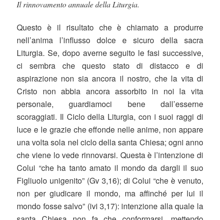
Il rinnovamento annuale della Liturgia.
Questo è
il risultato che è chiamato a produrre
nell’anima l’influsso dolce e sicuro della sacra
Liturgia. Se, dopo averne seguito le fasi successive,
ci sembra che questo stato di distacco e di
aspirazione non sia ancora il nostro, che la vita di
Cristo non abbia ancora assorbito in noi la vita
personale, guardiamoci bene dall’esserne
scoraggiati. Il Ciclo della Liturgia, con i suoi raggi di
luce e le grazie che effonde nelle anime, non appare
una volta sola nel ciclo della santa Chiesa; ogni anno
che viene lo vede rinnovarsi. Questa è l’intenzione di
Colui “che ha tanto amato il mondo da dargli il suo
Figliuolo unigenito” (Gv 3,16); di Colui “che è venuto,
non per giudicare il mondo, ma affinché per lui il
mondo fosse salvo” (ivi 3,17): intenzione alla quale la
santa Chiesa non fa che conformarsi, mettendo