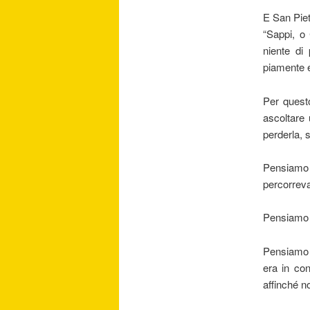
E San Pie
“Sappi, o 
niente di
piamente e
Per questo
ascoltare 
perderla, 
Pensiamo 
percorreva 
Pensiamo 
Pensiamo 
era in con
affinché n