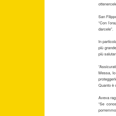
ottenerce
San Filipp
“Con l’or
darcele”.
In partico
più grand
più saluta
“Assicura
Messa, Io m
proteggerl
Quanto è c
Aveva ragi
“Se conos
porremmo p