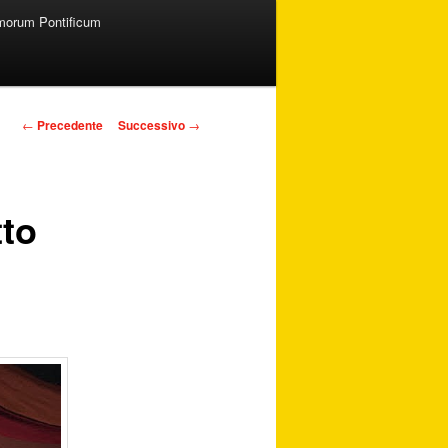
orum Pontificum
Navigazione articolo
←
Precedente
Successivo
→
tto