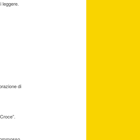
i leggere.
brazione di
 Croce”.
 commosso,