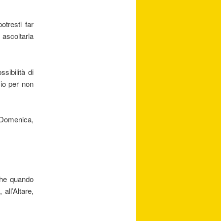
otresti far
ascoltarla
sibilità di
cio per non
 Domenica,
che quando
all’Altare,