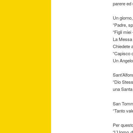
parere ed 
Un giorno,
“Padre, sp
“Figli mie
La Messa 
Chiedete a
“Capisco c
Un Angelo,
Sant’Alfon
“Dio Stess
una Santa
San Tomma
“Tanto val
Per questo
“L’Uomo d