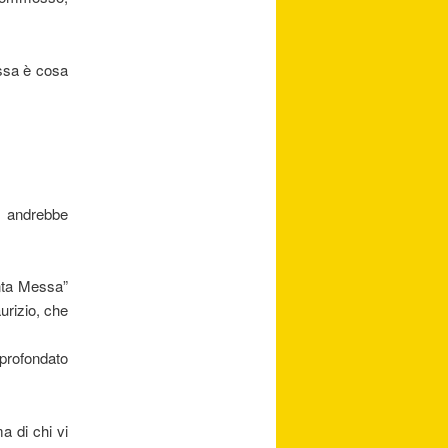
essa è cosa
 andrebbe
anta Messa”
urizio, che
profondato
a di chi vi