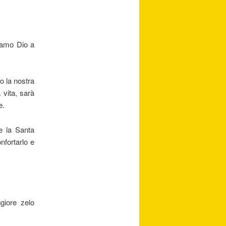
iamo Dio a
o la nostra
vita, sarà
e.
e la Santa
onfortarlo e
giore zelo