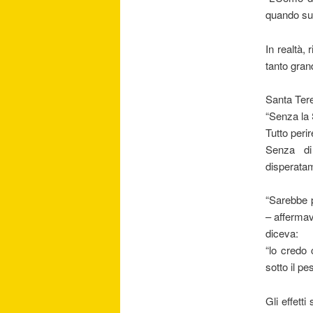
quando sull
In realtà,
tanto gran
Santa Tere
“Senza la
Tutto peri
Senza di
disperata
“Sarebbe p
– affermav
diceva:
“lo credo
sotto il p
Gli effett