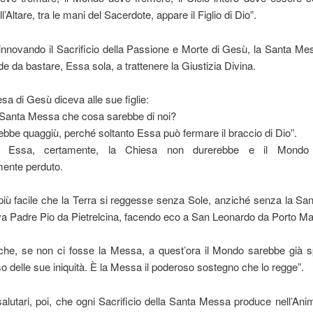
’Altare, tra le mani del Sacerdote, appare il Figlio di Dio”.
 rinnovando il Sacrificio della Passione e Morte di Gesù, la Santa M
de da bastare, Essa sola, a trattenere la Giustizia Divina.
sa di Gesù diceva alle sue figlie:
 Santa Messa che cosa sarebbe di noi?
rebbe quaggiù, perché soltanto Essa può fermare il braccio di Dio”.
 Essa, certamente, la Chiesa non durerebbe e il Mondo
mente perduto.
iù facile che la Terra si reggesse senza Sole, anziché senza la S
a Padre Pio da Pietrelcina, facendo eco a San Leonardo da Porto Ma
 che, se non ci fosse la Messa, a quest’ora il Mondo sarebbe già s
eso delle sue iniquità. È la Messa il poderoso sostegno che lo regge”.
i salutari, poi, che ogni Sacrificio della Santa Messa produce nell’Anim