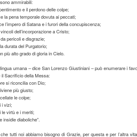
 sono ammirabili:
l pentimento e il perdono delle colpe;
ce la pena temporale dovuta ai peccati;
sce l’impero di Satana e i furori della concupiscenza;
i vincoli dell’incorporazione a Cristo;
da pericoli e disgrazie;
la durata del Purgatorio;
n più alto grado di gloria in Cielo.
ingua umana – dice San Lorenzo Giustiniani – può enumerare i favor
 il Sacrificio della Messa:
ore si riconcilia con Dio;
 diviene più giusto;
cellate le colpe;
 i vizi;
 le virtù e i meriti;
e insidie diaboliche”.
che tutti noi abbiamo bisogno di Grazie, per questa e per l’altra vita