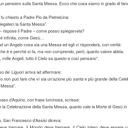
un pensiero sulla Santa Messa. Ecco che cosa siamo in grado di farv
 fu chiesto a Padre Pio da Pietrelcina:
iegateci la Santa Messa”.
i – rispose il Padre – come posso spiegarvela?
è infinita, come Gesù…
d un Angelo cosa sia una Messa ed egli vi risponderà, con verità:
he è e perché si fa, ma non comprendo, però, quanto valore abbia.
 mille Angeli, tutto il Cielo sa questo e così pensano”.
so de’ Liguori arriva ad affermare:
o non può fare che vi sia un’azione più santa e più grande della Cele
 Messa”.
so d’Aquino, con frase luminosa, scrisse:
e la Celebrazione della Santa Messa, quanto vale la Morte di Gesù in
, San Francesco d’Assisi diceva:
eve tremare, il Mondo deve fremere, il Cielo intero deve essere