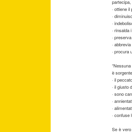
partecipa,
· ottiene i
· diminuis
· indeboli
· rinsalda 
· preserva 
· abbrevia 
· procura u
“Nessuna l
è sorgente
· il peccat
· il giusto
· sono can
· annientati
· alimentati
· confuse l
Se è vero 