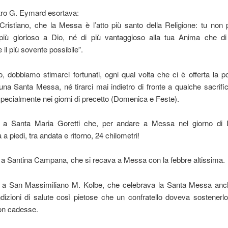
tro G. Eymard esortava:
Cristiano, che la Messa è l’atto più santo della Religione: tu non p
 più glorioso a Dio, né di più vantaggioso alla tua Anima che di 
 il più sovente possibile”.
, dobbiamo stimarci fortunati, ogni qual volta che ci è offerta la pos
una Santa Messa, né tirarci mai indietro di fronte a qualche sacrifi
specialmente nei giorni di precetto (Domenica e Feste).
a Santa Maria Goretti che, per andare a Messa nel giorno di
a piedi, tra andata e ritorno, 24 chilometri!
a Santina Campana, che si recava a Messa con la febbre altissima.
a San Massimiliano M. Kolbe, che celebrava la Santa Messa an
dizioni di salute così pietose che un confratello doveva sostenerlo, 
on cadesse.