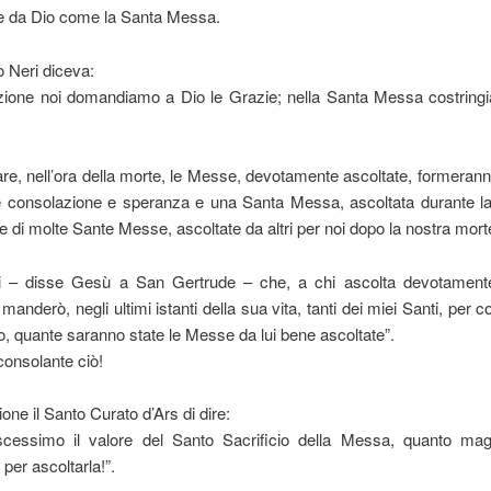
le da Dio come la Santa Messa.
o Neri diceva:
azione noi domandiamo a Dio le Grazie; nella Santa Messa costring
lare, nell’ora della morte, le Messe, devotamente ascoltate, formerann
e consolazione e speranza e una Santa Messa, ascoltata durante la 
re di molte Sante Messe, ascoltate da altri per noi dopo la nostra mort
ti – disse Gesù a San Gertrude – che, a chi ascolta devotament
anderò, negli ultimi istanti della sua vita, tanti dei miei Santi, per c
o, quante saranno state le Messe da lui bene ascoltate”.
onsolante ciò!
one il Santo Curato d’Ars di dire:
cessimo il valore del Santo Sacrificio della Messa, quanto mag
er ascoltarla!”.