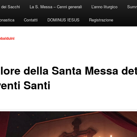
 dei Sacchi
La S. Messa – Cenni generali
L’anno liturgico
Summ
onastica
Contatti
DOMINUS IESUS
Registrazione
obalduini
alore della Santa Messa de
enti Santi