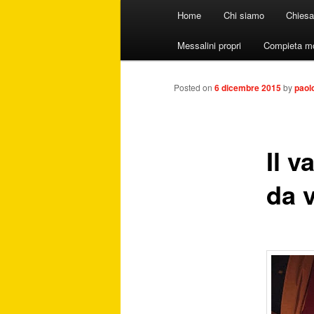
Menu principale
Home
Chi siamo
Chiesa
Vai al contenuto principale
Vai al contenuto secondario
Messalini propri
Compieta m
Posted on
6 dicembre 2015
by
paol
Il v
da v